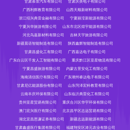
甘肃慕萱汽车有限公司
甘肃庆炎电子有限公司
广西利辉教育有限公司
山西天顺新材料有限公司
浙江绍兴典雷金融有限公司
宁夏丽滢新能源有限公司
宁夏兴华旅游有限公司
山东市北区煌宇能源有限公司
河北鸟嘉新材料有限公司
吉林天宇旅游有限公司
新疆晨语智能制造有限公司
陕西鑫辉智能制造有限公司
甘肃昌盛化工有限公司
广西嘉达电子有限公司
广东白云区千发人工智能有限公司
重庆黔江区亚星物流有限公司
宁夏昌盛旅游有限公司
内蒙古景安化工有限公司
海南清信医疗有限公司
广东潮州睿达电子有限公司
甘肃尼亿能源股份有限公司
山东菏泽宏科教育有限公司
云南丰庆环保有限公司
山东临沂典雷化工有限公司
贵州亚星贸易有限公司
重庆合川区华宇环保有限公司
澳门宏兴医疗有限公司
北京昌平区志远贸易有限公司
湖北宜昌恩谦证券有限公司
新疆志远新能源有限公司
甘肃鑫盛医疗集团有限公司
福建翔安区涛元农业有限公司